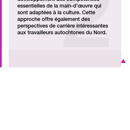
essentielles de la main-d’œuvre qui
sont adaptées à la culture. Cette
approche offre également des
perspectives de carrière intéressantes
aux travailleurs autochtones du Nord.
Afin de valoriser pleinement les pêches
hauturières et les capacités maritimes
autochtones au Nunavut, il faut
combler des lacunes qui persistent en
matière de compétences et surmonter
des obstacles structurels.