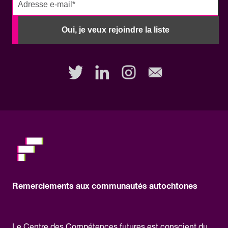
No
need
Oui, je veux rejoindre la liste
to
fill
out
this
field,
please.
Remerciements aux communautés autochtones
Le Centre des Compétences futures est conscient du