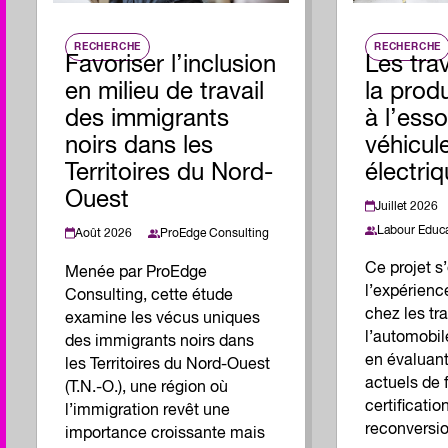
RECHERCHE
RECHERCHE
Favoriser l’inclusion
Les trav
en milieu de travail
la prod
des immigrants
à l’ess
noirs dans les
véhicul
Territoires du Nord-
électr
Ouest
Juillet 2026
Labour Educa
Août 2026
ProEdge Consulting
Ce projet s
Menée par ProEdge
l’expérience
Consulting, cette étude
chez les tra
examine les vécus uniques
l’automobil
des immigrants noirs dans
en évaluant
les Territoires du Nord-Ouest
actuels de 
(T.N.-O.), une région où
certification
l’immigration revêt une
reconversio
importance croissante mais