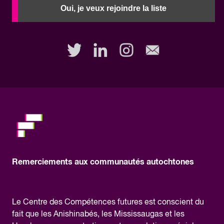
need
Oui, je veux rejoindre la liste
to
fill
out
this
field,
please.
Remerciements aux communautés autochtones
Le Centre des Compétences futures est conscient du
fait que les Anishinabés, les Mississaugas et les