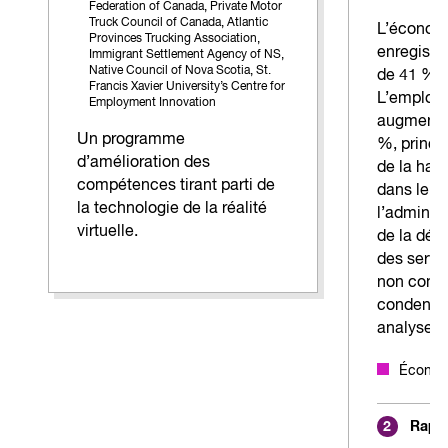
Federation of Canada,
Private Motor
Truck Council of Canada,
Atlantic
L’économi
Provinces Trucking Association,
enregistr
Immigrant Settlement Agency of NS,
Native Council of Nova Scotia,
St.
de 41 % e
Francis Xavier University’s Centre for
L’emploi d
Employment Innovation
augmenter
Un programme
%, princi
d’amélioration des
de la hau
compétences tirant parti de
dans le s
la technologie de la réalité
l’administ
virtuelle.
de la déf
des servi
non comme
condensé 
analyse c
Économi
Rappo
2