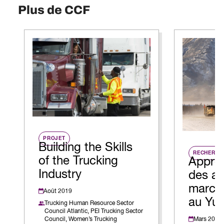
Plus de CCF
PROJET
Building the Skills
RECHERCH
of the Trucking
Appren
Industry
des au
marché
Août 2019
au Yu
Trucking Human Resource Sector
Council Atlantic,
PEI Trucking Sector
Mars 2025
Council,
Women’s Trucking