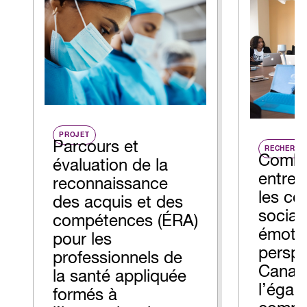
PROJET
Parcours et
RECHERCH
Comble
évaluation de la
entre l
reconnaissance
les c
des acquis et des
social
compétences (ÉRA)
émotio
pour les
perspe
professionnels de
Canadi
la santé appliquée
l’égar
formés à