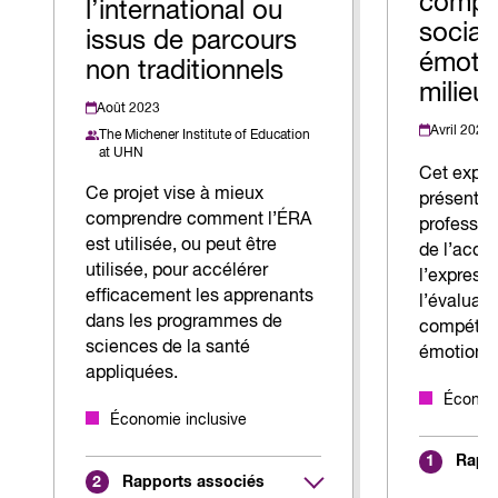
compé
l’international ou
social
issus de parcours
émotio
non traditionnels
milieu 
Août 2023
Avril 2022
The Michener Institute of Education
at UHN
Cet expos
Ce projet vise à mieux
présente 
comprendre comment l’ÉRA
profession
est utilisée, ou peut être
de l’acqui
utilisée, pour accélérer
l’expressi
efficacement les apprenants
l’évaluati
dans les programmes de
compétenc
sciences de la santé
émotionnel
appliquées.
Économi
Économie inclusive
Rappo
1
Rapports associés
2