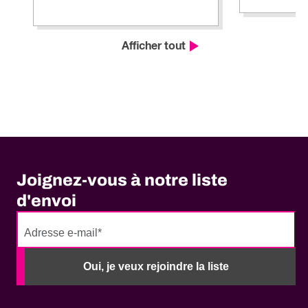
Afficher tout
Joignez-vous à notre liste
d'envoi
No
need
Oui, je veux rejoindre la liste
to
fill
out