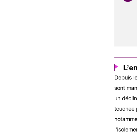
L’e
Depuis l
sont man
un déclin
touchée p
notamment
l’isoleme