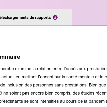
loi
Métiers spécialisés
rési
s
icielle
Secteurs
d’i
 futures
Services de Carrière
tra
éléchargements de rapports
2
ons
Apprentissage intégré au travail
le marché du travail
Formation Professionnelle
se à l’échelle
mmaire
herche examine la relation entre l’accès aux prestations
actuel, en mettant l’accent sur la santé mentale et le 
de inclusion des personnes sans prestations. Bien que l
 ne soient pas encore bien compris, des études récen
réexistants se sont intensifiés au cours de la pandémie