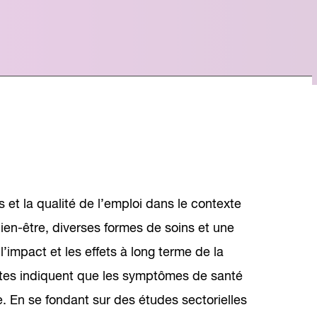
liente, qui met en lumière nos six années
nfluence dans la transformation du monde du
vail au Canada.
Lire le rapport
 et la qualité de l’emploi dans le contexte
bien-être, diverses formes de soins et une
’impact et les effets à long terme de la
tes indiquent que les symptômes de santé
. En se fondant sur des études sectorielles