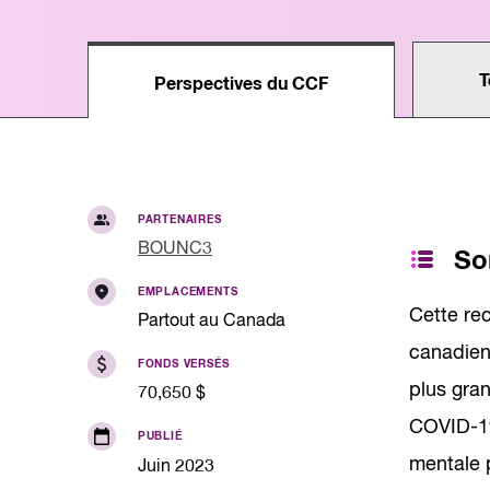
Qualité de l'emp
Infolettre
Intelligence Artif
Compétences de
T
Perspectives du CCF
Microcertificati
Information sur 
Innovation et mi
PARTENAIRES
BOUNC3
So
EMPLACEMENTS
Cette rec
Partout au Canada
canadien 
FONDS VERSÉS
plus gran
70,650 $
COVID-19
PUBLIÉ
mentale p
Juin 2023