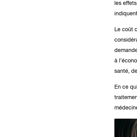
les effe
indiquen
Le coût 
considéra
demandes 
à l’écon
santé, de
En ce qui
traiteme
médecine