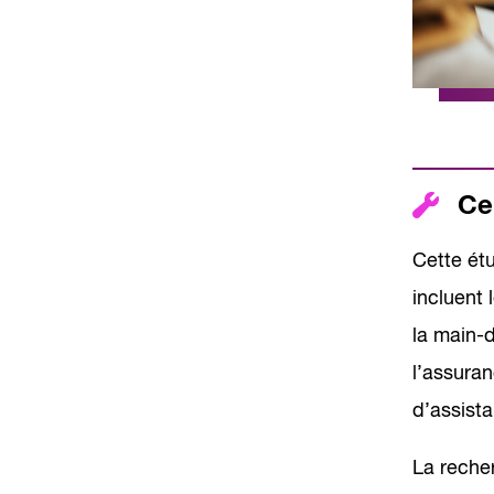
Ce
Cette étu
incluent 
la main-d
l’assura
d’assist
La reche