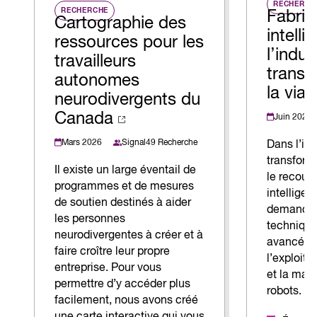
RECHERCH
RECHERCHE
Fabric
Cartographie des
intell
ressources pour les
l’indus
travailleurs
transf
autonomes
la via
neurodivergents du
Canada
Juin 2025
Mars 2026
Signal49 Recherche
Dans l’ind
transform
Il existe un large éventail de
le recours
programmes et de mesures
intelligen
de soutien destinés à aider
demande 
les personnes
technique
neurodivergentes à créer et à
avancées,
faire croître leur propre
l’exploit
entreprise. Pour vous
et la mai
permettre d’y accéder plus
robots.
facilement, nous avons créé
une carte interactive qui vous