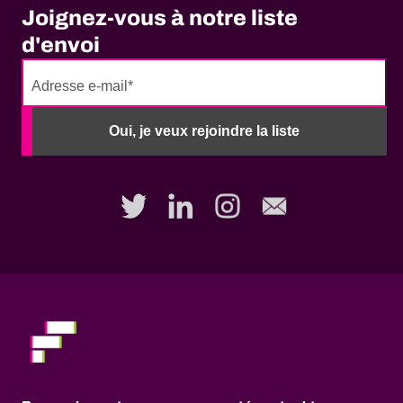
Joignez-vous à notre liste
d'envoi
No
need
Oui, je veux rejoindre la liste
to
fill
out
this
field,
please.