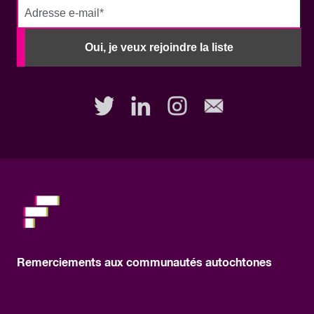
No
need
Oui, je veux rejoindre la liste
to
fill
out
this
field,
please.
Remerciements aux communautés autochtones