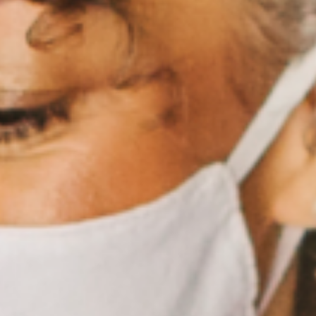
liente, qui met en lumière nos six années
nfluence dans la transformation du monde du
vail au Canada.
Lire le rapport