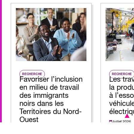
RECHERCHE
RECHERCHE
Favoriser l’inclusion
Les trav
en milieu de travail
la prod
des immigrants
à l’ess
noirs dans les
véhicul
Territoires du Nord-
électr
Ouest
Juillet 2026
Labour Educa
Août 2026
ProEdge Consulting