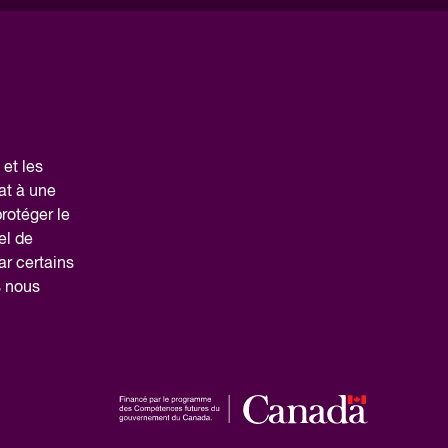
et les
at à une
protéger le
el de
ar certains
s nous