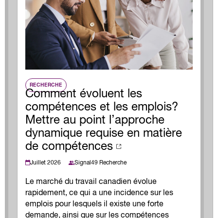
loi
Métiers spécialisés
rési
s
icielle
Secteurs
d’i
 futures
Services de Carrière
tra
ons
Apprentissage intégré au travail
le marché du travail
Formation Professionnelle
se à l’échelle
RECHERCHE
Comment évoluent les
compétences et les emplois?
Mettre au point l’approche
dynamique requise en matière
de compétences
Juillet 2026
Signal49 Recherche
Le marché du travail canadien évolue
rapidement, ce qui a une incidence sur les
emplois pour lesquels il existe une forte
demande, ainsi que sur les compétences