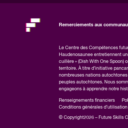
fill
out
this
Remerciements aux communaut
field,
please.
Le Centre des Compétences futures
Haudenosaunee entretiennent une r
cuillère » (Dish With One Spoon) où
territoire. À titre d’initiative pan
nombreuses nations autochtones d
peuples autochtones. Nous sommes 
engageons à apprendre notre histo
Renseignements financiers
Pol
Conditions générales d’utilisation
© Copyright2026 – Future Skills 