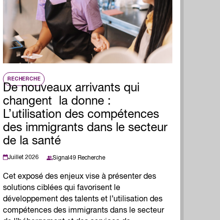
liente, qui met en lumière nos six années
nfluence dans la transformation du monde du
vail au Canada.
Lire le rapport
RECHERCHE
De nouveaux arrivants qui
changent la donne :
L’utilisation des compétences
des immigrants dans le secteur
de la santé
Juillet 2026
Signal49 Recherche
Cet exposé des enjeux vise à présenter des
solutions ciblées qui favorisent le
développement des talents et l’utilisation des
compétences des immigrants dans le secteur