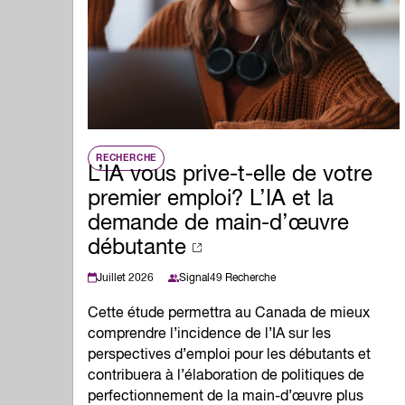
Qualité de l'emp
Infolettre
Intelligence Artif
Compétences de
Microcertificati
Information sur 
Innovation et mi
RECHERCHE
L’IA vous prive-t-elle de votre
premier emploi? L’IA et la
demande de main-d’œuvre
débutante
Juillet 2026
Signal49 Recherche
Cette étude permettra au Canada de mieux
comprendre l’incidence de l’IA sur les
perspectives d’emploi pour les débutants et
contribuera à l’élaboration de politiques de
perfectionnement de la main-d’œuvre plus