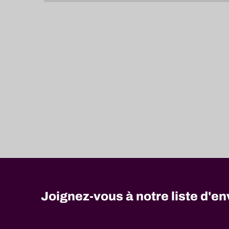
Joignez-vous à notre liste d'en
No
need
to