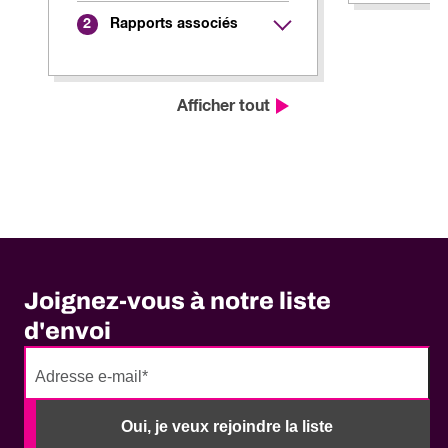
Rapports associés
2
Afficher tout
Joignez-vous à notre liste
d'envoi
No
need
Oui, je veux rejoindre la liste
to