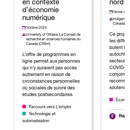
en contexte
nord 
d’économie
Février 20
numérique
Indigenous
Canada,
Di
Octobre 2024
Ce projet
University of Ottawa,
Le Conseil de
recherche en sciences humaines du
les diffic
Canada (CRSH)
butent le
autochton
L’offre de programmes en
secteur d
ligne permet aux personnes
COVID-19 
qui n’y auraient pas accès
conjointe
autrement en raison de
recomman
circonstances personnelles
soutenir.
ou sociales de suivre des
études postsecondaires.
Économi
Parcours vers L’emploi
Technologie et
Rappo
2
automatisation