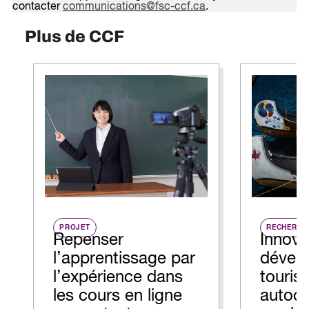
contacter
communications@fsc-ccf.ca
.
Plus de CCF
PROJET
RECHERCH
Repenser
Innova
l’apprentissage par
dével
l’expérience dans
touris
les cours en ligne
autoch