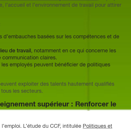
’accueil et l’environnement de travail pour attirer
:
is d’embauches basées sur les compétences et de
ieu de travail
, notamment en ce qui concerne les
de communication claires.
 les employés peuvent bénéficier de politiques
.
euvent exploiter des talents hautement qualifiés
 tous les secteurs.
seignement supérieur : Renforcer le
l’emploi. L’étude du CCF, intitulée
Politiques et