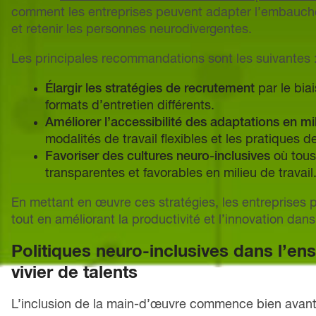
comment les entreprises peuvent adapter l’embauche, l
et retenir les personnes neurodivergentes.
Les principales recommandations sont les suivantes 
Élargir les stratégies de recrutement
par le bia
formats d’entretien différents.
Améliorer l’accessibilité des adaptations en mil
modalités de travail flexibles et les pratiques 
Favoriser des cultures neuro-inclusives
où tous
transparentes et favorables en milieu de travail
En mettant en œuvre ces stratégies, les entreprises p
tout en améliorant la productivité et l’innovation dans
Politiques neuro-inclusives dans l’en
vivier de talents
L’inclusion de la main-d’œuvre commence bien avant 