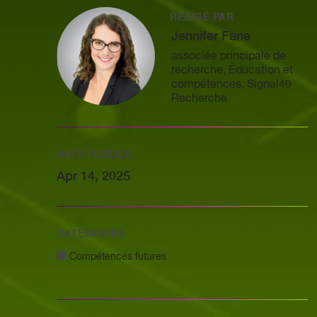
RÉDIGÉ PAR
Jennifer Fane
associée principale de
recherche, Éducation et
compétences, Signal49
Recherche
DATE PUBLIÉE
Apr 14, 2025
CATÉGORIES
Compétences futures