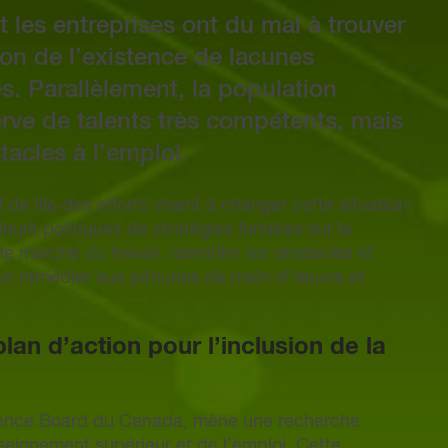
 les entreprises ont du mal à trouver
ison de l’existence de lacunes
. Parallèlement, la population
rve de talents très compétents, mais
acles à l’emploi.
e file des efforts visant à changer cette situation
eurs politiques de stratégies fondées sur la
e marché du travail. Identifier les obstacles et
our remédier aux pénuries de main-d’œuvre et
lan d’action pour l’inclusion de la
erence Board du Canada, mène une recherche
enseignement supérieur et de l’emploi. Cette