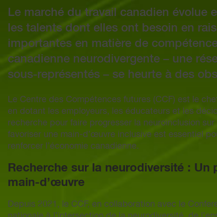
Le marché du travail canadien évolue et
les talents dont elles ont besoin en ra
importantes en matière de compétences
canadienne neurodivergente – une rése
sous-représentés – se heurte à des obst
Le Centre des Compétences futures (CCF) est le chef d
en dotant les employeurs, les éducateurs et les décid
recherche pour faire progresser la neuroinclusion sur l
favoriser une main-d’œuvre inclusive est essentiel p
renforcer l’économie canadienne.
Recherche sur la neurodiversité : Un p
main-d’œuvre
Depuis 2021, le CCF, en collaboration avec le Conf
nationale à l’intersection de la neurodiversité, de l’