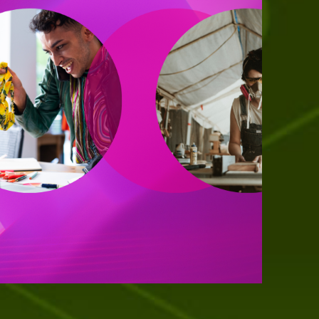
liente, qui met en lumière nos six années
nfluence dans la transformation du monde du
vail au Canada.
Lire le rapport