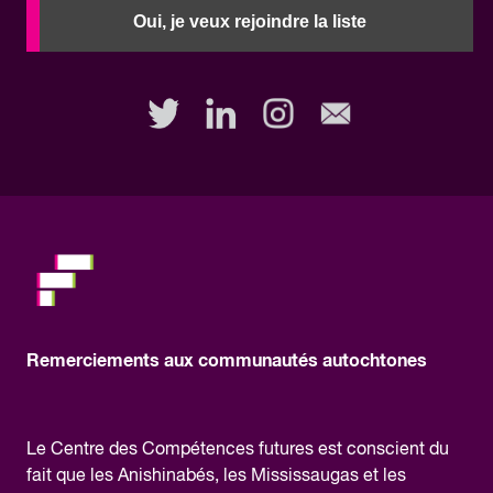
need
Oui, je veux rejoindre la liste
to
fill
out
this
field,
please.
Remerciements aux communautés autochtones
Le Centre des Compétences futures est conscient du
fait que les Anishinabés, les Mississaugas et les