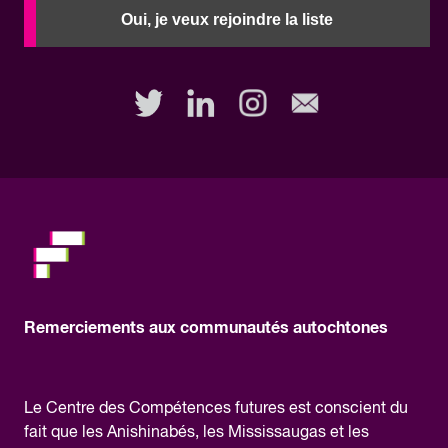
need
Oui, je veux rejoindre la liste
to
fill
out
this
field,
please.
Remerciements aux communautés autochtones
Le Centre des Compétences futures est conscient du
fait que les Anishinabés, les Mississaugas et les