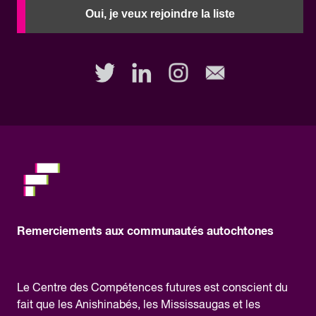
need
Oui, je veux rejoindre la liste
to
fill
out
this
field,
please.
Remerciements aux communautés autochtones
Le Centre des Compétences futures est conscient du
fait que les Anishinabés, les Mississaugas et les