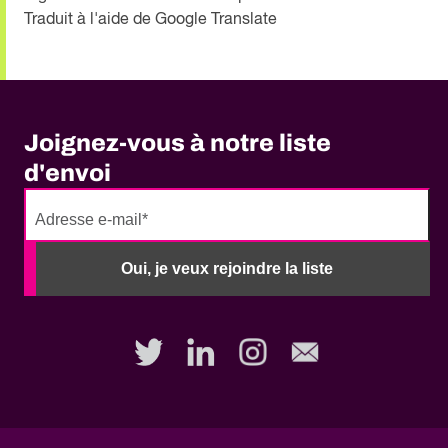
Traduit à l'aide de Google Translate
Joignez-vous à notre liste
d'envoi
No
need
Oui, je veux rejoindre la liste
to
fill
out
this
field,
please.