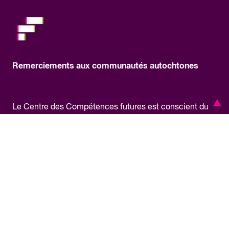
Remerciements aux communautés autochtones
Le Centre des Compétences futures est conscient du
fait que les Anishinabés, les Mississaugas et les
Haudenosaunee entretiennent une relation spéciale
avec le territoire dans le cadre du pacte « plat à une
cuillère » (Dish With One Spoon) où est situé notre
bureau, et qu’ils sont tenus de partager et de protéger le
territoire. À titre d’initiative pancanadienne, le CCF
exerce ses activités sur le territoire traditionnel de
nombreuses nations autochtones de l’île de la Tortue,
nom donné au continent nord-américain par certains