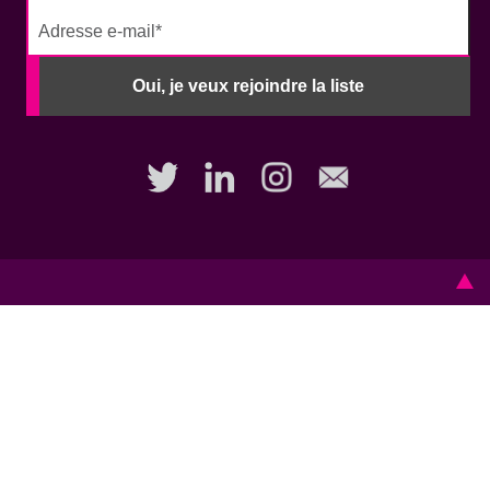
No
need
Oui, je veux rejoindre la liste
to
fill
out
this
field,
please.
Remerciements aux communautés autochtones