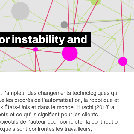
liente, qui met en lumière nos six années
nfluence dans la transformation du monde du
vail au Canada.
Lire le rapport
or instability and
 et l’ampleur des changements technologiques qui
que les progrès de l’automatisation, la robotique et
l aux États-Unis et dans le monde. Hirschi (2018) a
 et ce qu’ils signifient pour les clients
objectifs de l’auteur pour compléter la contribution
xquels sont confrontés les travailleurs,