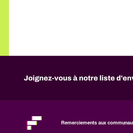
Joignez-vous à notre liste d'en
No
need
to
fill
out
this
Remerciements aux communaut
field,
please.