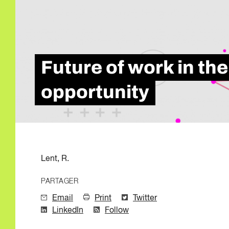
Qualité de l'emp
Infolettre
Intelligence Artif
Compétences de
Microcertificati
Information sur 
Future of work in the
Innovation et mi
opportunity
Lent, R.
PARTAGER
Email
Print
Twitter
LinkedIn
Follow