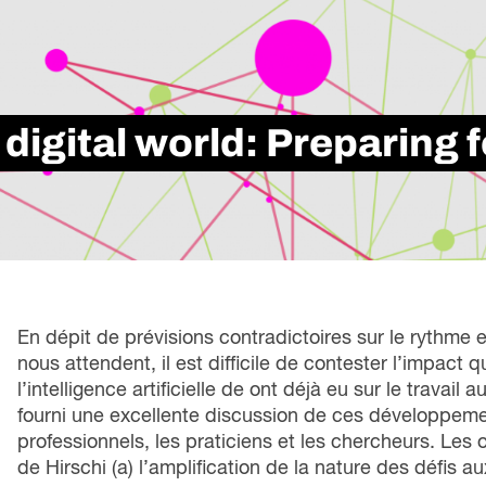
loi
Métiers spécialisés
rési
s
icielle
Secteurs
d’i
 futures
Services de Carrière
tra
ons
Apprentissage intégré au travail
le marché du travail
Formation Professionnelle
 digital world: Preparing f
se à l’échelle
En dépit de prévisions contradictoires sur le rythme
nous attendent, il est difficile de contester l’impact 
l’intelligence artificielle de ont déjà eu sur le travai
fourni une excellente discussion de ces développements
professionnels, les praticiens et les chercheurs. Les 
de Hirschi (a) l’amplification de la nature des défis au