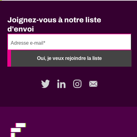
Joignez-vous à notre liste
d'envoi
No
need
Oui, je veux rejoindre la liste
to
fill
out
this
field,
please.