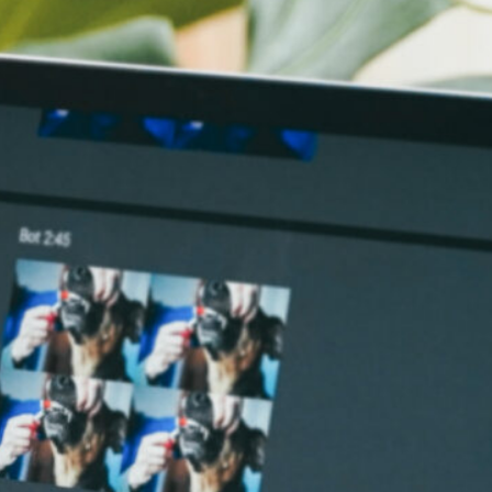
liente, qui met en lumière nos six années
nfluence dans la transformation du monde du
vail au Canada.
Lire le rapport