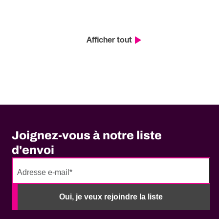
Afficher tout
Joignez-vous à notre liste
d'envoi
No
need
Oui, je veux rejoindre la liste
to
fill