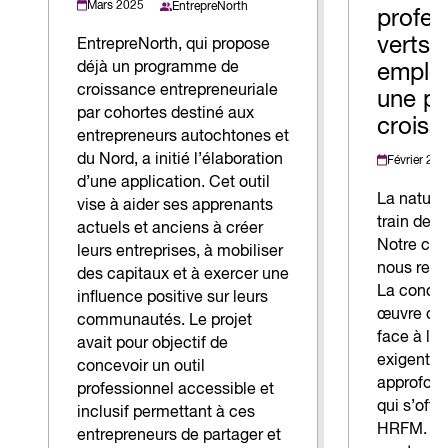
Mars 2025
EntrepreNorth
profes
verts 
EntrepreNorth, qui propose
déjà un programme de
emploi
croissance entrepreneuriale
une pr
par cohortes destiné aux
croiss
entrepreneurs autochtones et
du Nord, a initié l’élaboration
Février 20
d’une application. Cet outil
La nature 
vise à aider ses apprenants
train de 
actuels et anciens à créer
Notre cli
leurs entreprises, à mobiliser
nous rele
des capitaux et à exercer une
La concep
influence positive sur leurs
œuvre d’i
communautés. Le projet
face à l’
avait pour objectif de
exigent 
concevoir un outil
approfond
professionnel accessible et
qui s’offr
inclusif permettant à ces
HRFM. L’id
entrepreneurs de partager et