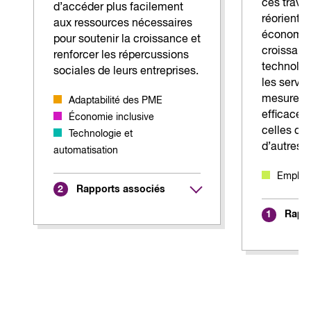
ces travai
d’accéder plus facilement
réoriente
aux ressources nécessaires
économiqu
pour soutenir la croissance et
croissanc
renforcer les répercussions
technolog
sociales de leurs entreprises.
les servic
mesures p
Adaptabilité des PME
efficaces 
Économie inclusive
celles qu
Technologie et
d’autres p
automatisation
Emplois
Rapports associés
2
Rappo
1