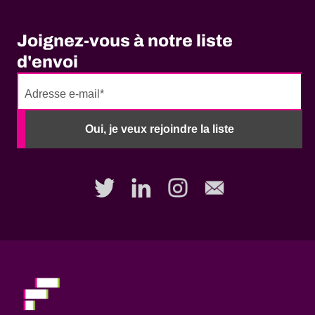
Joignez-vous à notre liste
d'envoi
No
need
Oui, je veux rejoindre la liste
to
fill
out
this
field,
please.