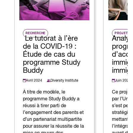
RECHERCHE
PROJET
Le tutorat à l’ère
Analys
de la COVID-19 :
progr
Étude de cas du
d’accu
programme Study
immigr
Buddy
immigr
Avril 2024
Juin 2025
Diversity Institute
À titre de modèle, le
Ce projet
programme Study Buddy a
par l’Uni
réussi à tirer parti de
s’est pen
l’engagement des parents et
stratégies
d’un partenariat multipartite
mettant l
pour assurer la réussite de la
l’intégra