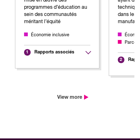
mise en œuvre des
ayant de
programmes d’éducation au
techniqu
sein des communautés
dans les
méritant l’équité
manufactu
Économie inclusive
Économi
Parcour
Rapports associés
1
Rappo
2
View more