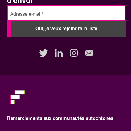
d'envoi
No
need
Oui, je veux rejoindre la liste
to
fill
out
this
field,
please.
Remerciements aux communautés autochtones