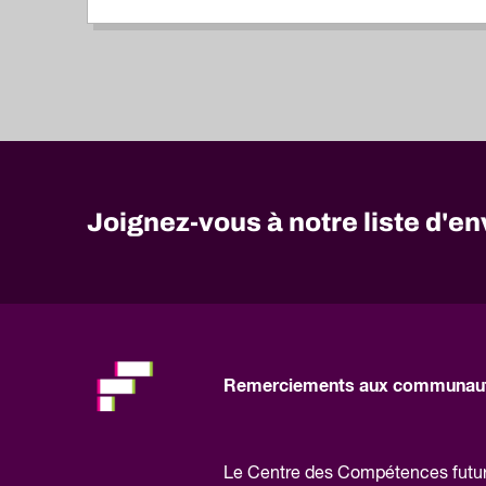
Joignez-vous à notre liste d'en
No
need
to
fill
out
this
Remerciements aux communaut
field,
please.
Le Centre des Compétences futures