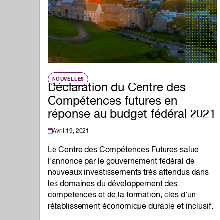
Qualité de l'emp
Infolettre
Intelligence Artif
Compétences de
Microcertificati
Information sur 
Innovation et mi
NOUVELLES
Déclaration du Centre des
Compétences futures en
réponse au budget fédéral 2021
Avril 19, 2021
Le Centre des Compétences Futures salue
l'annonce par le gouvernement fédéral de
nouveaux investissements très attendus dans
les domaines du développement des
compétences et de la formation, clés d’un
rétablissement économique durable et inclusif.