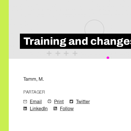
Qualité de l'emp
Infolettre
Intelligence Artif
Compétences de
Microcertificati
Information sur 
Training and changes
Innovation et mi
Tamm, M.
PARTAGER
Email
Print
Twitter
LinkedIn
Follow