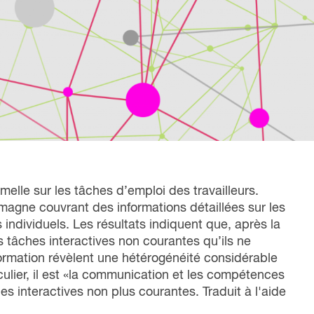
liente, qui met en lumière nos six années
nfluence dans la transformation du monde du
vail au Canada.
Lire le rapport
melle sur les tâches d’emploi des travailleurs.
agne couvrant des informations détaillées sur les
 individuels. Les résultats indiquent que, après la
 tâches interactives non courantes qu’ils ne
 formation révèlent une hétérogénéité considérable
culier, il est «la communication et les compétences
s interactives non plus courantes. Traduit à l'aide