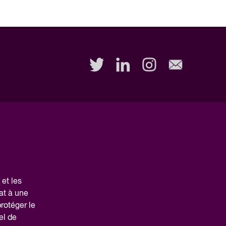
et les
at à une
protéger le
el de