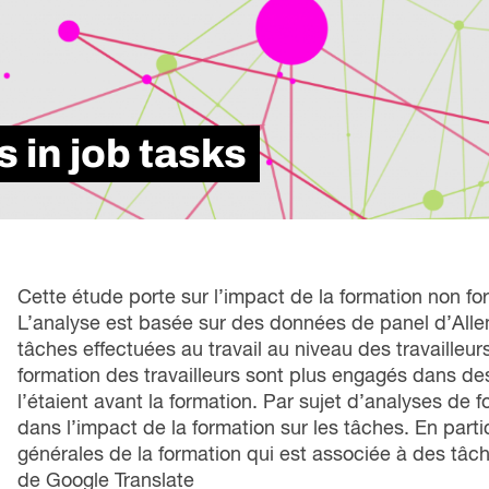
loi
Métiers spécialisés
rési
s
icielle
Secteurs
d’i
 futures
Services de Carrière
tra
ons
Apprentissage intégré au travail
le marché du travail
Formation Professionnelle
 in job tasks
se à l’échelle
Cette étude porte sur l’impact de la formation non for
L’analyse est basée sur des données de panel d’Allem
tâches effectuées au travail au niveau des travailleurs
formation des travailleurs sont plus engagés dans des
l’étaient avant la formation. Par sujet d’analyses de
dans l’impact de la formation sur les tâches. En parti
générales de la formation qui est associée à des tâche
de Google Translate