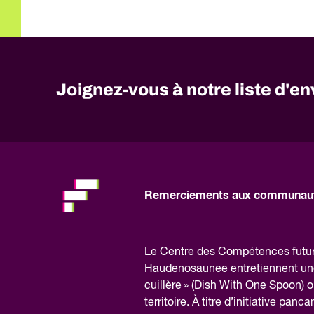
Joignez-vous à notre liste d'en
No
need
to
fill
out
this
Remerciements aux communaut
field,
please.
Le Centre des Compétences futures
Haudenosaunee entretiennent une r
cuillère » (Dish With One Spoon) où
territoire. À titre d’initiative pan