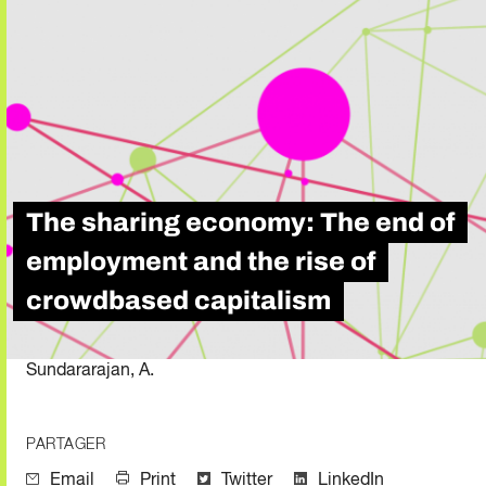
The sharing economy: The end of
employment and the rise of
crowdbased capitalism
Sundararajan, A.
PARTAGER
Email
Print
Twitter
LinkedIn