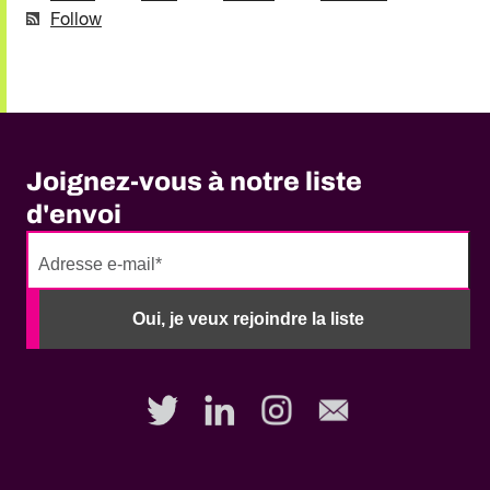
Follow
Joignez-vous à notre liste
d'envoi
No
need
Oui, je veux rejoindre la liste
to
fill
out
this
field,
please.