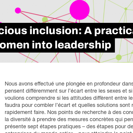
loi
Métiers spécialisés
rési
s
icielle
Secteurs
d’i
 futures
Services de Carrière
tra
ons
Apprentissage intégré au travail
ious inclusion: A practic
le marché du travail
Formation Professionnelle
se à l’échelle
omen into leadership
Nous avons effectué une plongée en profondeur dans l
pensent différemment sur l’écart entre les sexes et si
voulions comprendre si les attitudes diffèrent entre
faudra pour combler l’écart et quelles solutions son
rapidement faire. Nos points de recherche à des con
la diversité à prendre des mesures concrètes qui per
présente sept étapes pratiques – des étapes pour de 