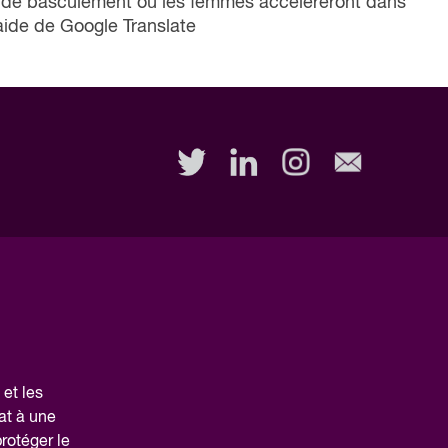
nt de basculement où les femmes accéléreront dans
'aide de Google Translate
et les
at à une
protéger le