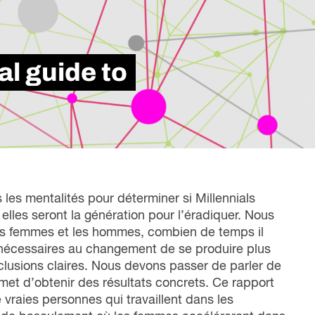
liente, qui met en lumière nos six années
nfluence dans la transformation du monde du
vail au Canada.
al guide to
Lire le rapport
es mentalités pour déterminer si Millennials
 elles seront la génération pour l’éradiquer. Nous
 les femmes et les hommes, combien de temps il
t nécessaires au changement de se produire plus
clusions claires. Nous devons passer de parler de
met d’obtenir des résultats concrets. Ce rapport
vraies personnes qui travaillent dans les