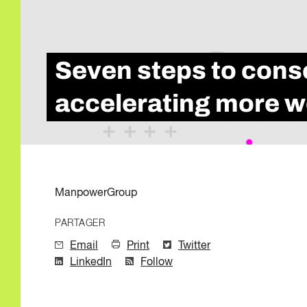
Qualité de l'emp
Infolettre
Intelligence Artif
Compétences de
Microcertificati
Seven steps to consc
Information sur 
Innovation et mi
accelerating more w
ManpowerGroup
PARTAGER
Email
Print
Twitter
LinkedIn
Follow