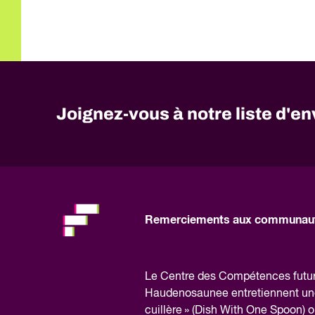
Joignez-vous à notre liste d'en
No
need
to
fill
out
this
Remerciements aux communaut
field,
please.
Le Centre des Compétences futures
Haudenosaunee entretiennent une r
cuillère » (Dish With One Spoon) où