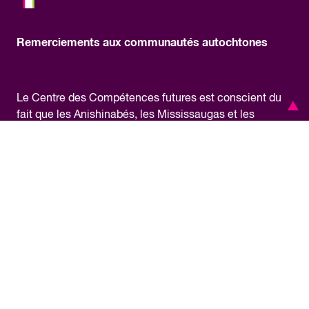
Remerciements aux communautés autochtones
Le Centre des Compétences futures est conscient du
fait que les Anishinabés, les Mississaugas et les
Haudenosaunee entretiennent une relation spéciale
avec le territoire dans le cadre du pacte « plat à une
cuillère » (Dish With One Spoon) où est situé notre
bureau, et qu’ils sont tenus de partager et de protéger le
territoire. À titre d’initiative pancanadienne, le CCF
exerce ses activités sur le territoire traditionnel de
nombreuses nations autochtones de l’île de la Tortue,
nom donné au continent nord-américain par certains
peuples autochtones. Nous sommes reconnaissants de
pouvoir travailler sur ce territoire et nous nous
engageons à apprendre notre histoire commune et à