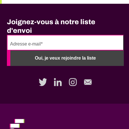
Joignez-vous à notre liste
d'envoi
No
need
Oui, je veux rejoindre la liste
to
fill
out
this
field,
please.