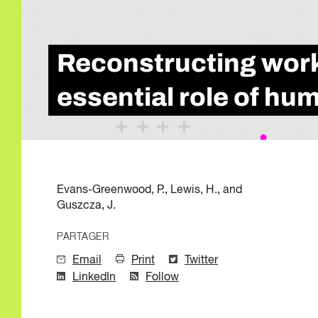
Qualité de l'emp
Infolettre
Intelligence Artif
Compétences de
Reconstructing work 
Microcertificati
Information sur 
essential role of hu
Innovation et mi
Evans-Greenwood, P., Lewis, H., and
Guszcza, J.
PARTAGER
Email
Print
Twitter
LinkedIn
Follow