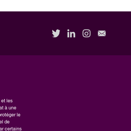
et les
at à une
protéger le
el de
ar certains