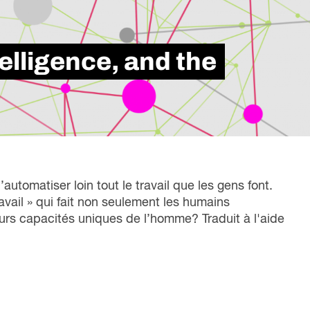
liente, qui met en lumière nos six années
nfluence dans la transformation du monde du
vail au Canada.
elligence, and the
Lire le rapport
’automatiser loin tout le travail que les gens font.
avail » qui fait non seulement les humains
eurs capacités uniques de l’homme? Traduit à l'aide