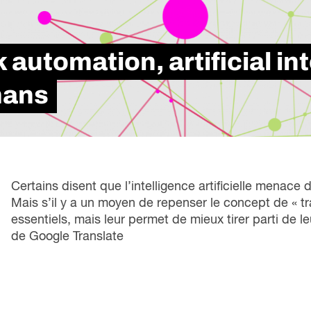
loi
Métiers spécialisés
rési
s
icielle
Secteurs
d’i
 futures
Services de Carrière
tra
automation, artificial int
ons
Apprentissage intégré au travail
le marché du travail
Formation Professionnelle
mans
se à l’échelle
Certains disent que l’intelligence artificielle menace d
Mais s’il y a un moyen de repenser le concept de « tr
essentiels, mais leur permet de mieux tirer parti de l
de Google Translate