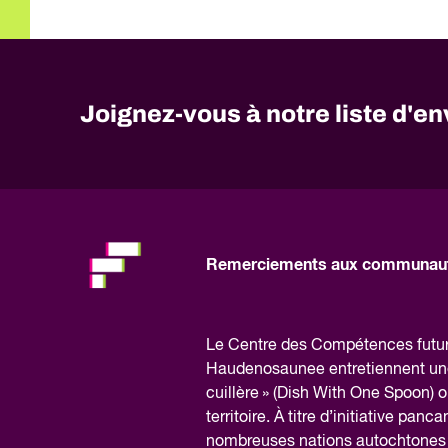
Joignez-vous à notre liste d'en
No
need
to
fill
out
this
Remerciements aux communaut
field,
please.
Le Centre des Compétences futures
Haudenosaunee entretiennent une r
cuillère » (Dish With One Spoon) où
territoire. À titre d’initiative pan
nombreuses nations autochtones d