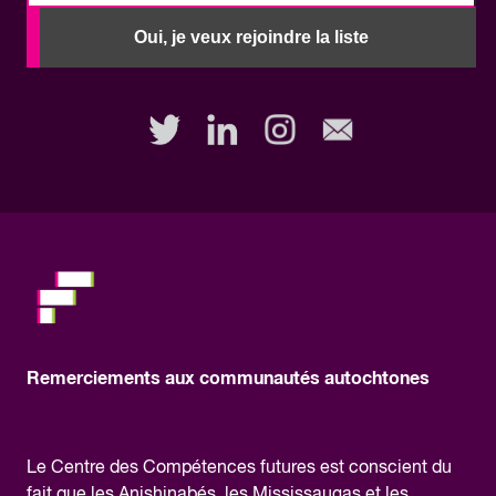
need
Oui, je veux rejoindre la liste
to
fill
out
this
field,
please.
Remerciements aux communautés autochtones
Le Centre des Compétences futures est conscient du
fait que les Anishinabés, les Mississaugas et les