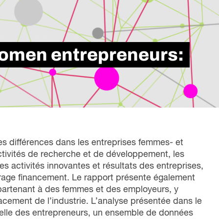
liente, qui met en lumière nos six années
nfluence dans la transformation du monde du
vail au Canada.
women entrepreneurs:
Lire le rapport
les différences dans les entreprises femmes- et
ctivités de recherche et de développement, les
les activités innovantes et résultats des entreprises,
arrage financement. Le rapport présente également
ppartenant à des femmes et des employeurs, y
acement de l’industrie. L’analyse présentée dans le
elle des entrepreneurs, un ensemble de données