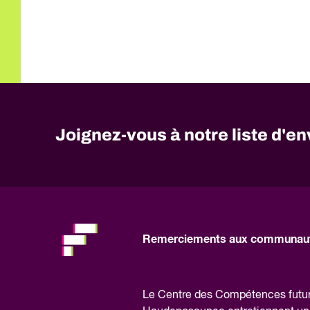
Joignez-vous à notre liste d'en
No
need
to
fill
out
this
Remerciements aux communaut
field,
please.
Le Centre des Compétences futures