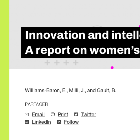
Qualité de l'emp
Infolettre
Intelligence Artif
Compétences de
Microcertificati
Innovation and inte
Information sur 
Innovation et mi
A report on women’
Williams-Baron, E., Milli, J., and Gault, B.
PARTAGER
Email
Print
Twitter
LinkedIn
Follow