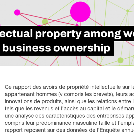
loi
Métiers spécialisés
rési
s
icielle
Secteurs
d’i
 futures
Services de Carrière
tra
ons
Apprentissage intégré au travail
llectual property among 
le marché du travail
Formation Professionnelle
se à l’échelle
s business ownership
Ce rapport des avoirs de propriété intellectuelle sur 
appartenant hommes (y compris les brevets), leurs a
innovations de produits, ainsi que les relations entre 
tels que les revenus et l’accès au capital et le dém
une analyse des caractéristiques des entreprises a
compris leur prédominance masculine taille et l’empl
rapport reposent sur des données de l’Enquête annu