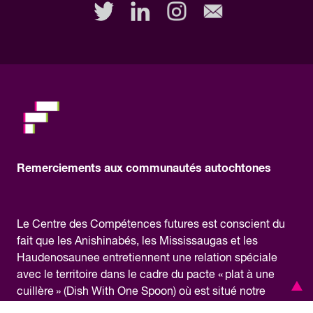
this
field,
please.
Remerciements aux communautés autochtones
Le Centre des Compétences futures est conscient du
fait que les Anishinabés, les Mississaugas et les
Haudenosaunee entretiennent une relation spéciale
avec le territoire dans le cadre du pacte « plat à une
cuillère » (Dish With One Spoon) où est situé notre
bureau, et qu’ils sont tenus de partager et de protéger le