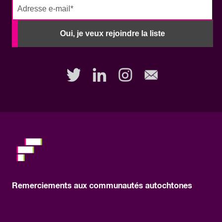
No
need
Oui, je veux rejoindre la liste
to
fill
out
this
field,
please.
Remerciements aux communautés autochtones