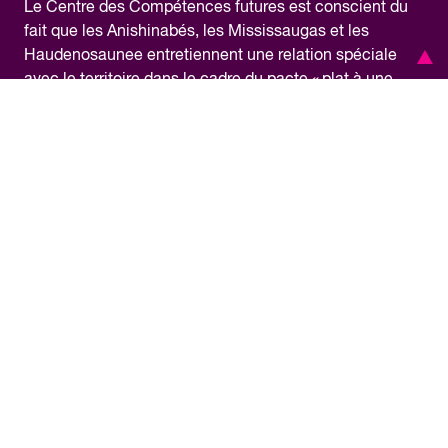
Le Centre des Compétences futures est conscient du
fait que les Anishinabés, les Mississaugas et les
Haudenosaunee entretiennent une relation spéciale
avec le territoire dans le cadre du pacte « plat à une
cuillère » (Dish With One Spoon) où est situé notre
bureau, et qu’ils sont tenus de partager et de protéger le
territoire. À titre d’initiative pancanadienne, le CCF
exerce ses activités sur le territoire traditionnel de
nombreuses nations autochtones de l’île de la Tortue,
nom donné au continent nord-américain par certains
peuples autochtones. Nous sommes reconnaissants de
pouvoir travailler sur ce territoire et nous nous
engageons à apprendre notre histoire commune et à
contribuer à la réconciliation.
Renseignements financiers
Politique de confidentialité
Accessibilité
Conditions générales d’utilisation
Média
© Copyright2026 – Future Skills Centre /