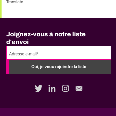
Translate
Joignez-vous à notre liste
d'envoi
No
need
Oui, je veux rejoindre la liste
to
fill
out
this
field,
please.