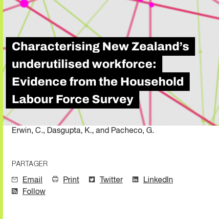
Characterising New Zealand’s
underutilised workforce:
Evidence from the Household
Labour Force Survey
Erwin, C., Dasgupta, K., and Pacheco, G.
PARTAGER
Email
Print
Twitter
LinkedIn
Follow