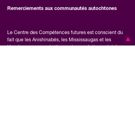
Remerciements aux communautés autochtones
Le Centre des Compétences futures est conscient du
fait que les Anishinabés, les Mississaugas et les
Haudenosaunee entretiennent une relation spéciale
avec le territoire dans le cadre du pacte « plat à une
cuillère » (Dish With One Spoon) où est situé notre
bureau, et qu’ils sont tenus de partager et de protéger le
territoire. À titre d’initiative pancanadienne, le CCF
exerce ses activités sur le territoire traditionnel de
nombreuses nations autochtones de l’île de la Tortue,
nom donné au continent nord-américain par certains
peuples autochtones. Nous sommes reconnaissants de
pouvoir travailler sur ce territoire et nous nous
engageons à apprendre notre histoire commune et à
contribuer à la réconciliation.