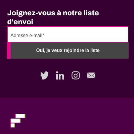
Joignez-vous à notre liste
d'envoi
No
need
Oui, je veux rejoindre la liste
to
fill
out
this
field,
please.