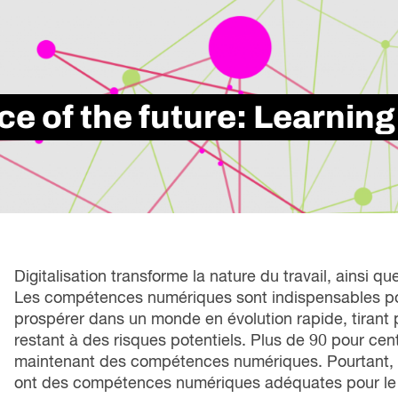
loi
Métiers spécialisés
rési
s
icielle
Secteurs
d’i
 futures
Services de Carrière
tra
ons
Apprentissage intégré au travail
le marché du travail
Formation Professionnelle
ce of the future: Learnin
se à l’échelle
Digitalisation transforme la nature du travail, ainsi 
Les compétences numériques sont indispensables pour
prospérer dans un monde en évolution rapide, tirant p
restant à des risques potentiels. Plus de 90 pour ce
maintenant des compétences numériques. Pourtant, 
ont des compétences numériques adéquates pour le mo