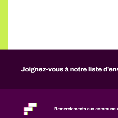
Joignez-vous à notre liste d'en
No
need
to
fill
out
this
Remerciements aux communaut
field,
please.