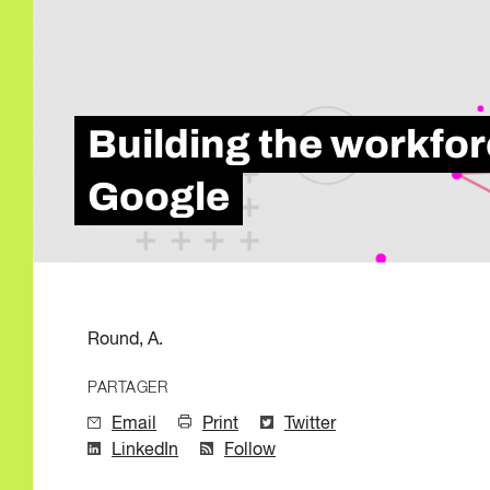
Qualité de l'emp
Infolettre
Intelligence Artif
Compétences de
Microcertificati
Information sur 
Building the workfor
Innovation et mi
Google
Round, A.
PARTAGER
Email
Print
Twitter
LinkedIn
Follow