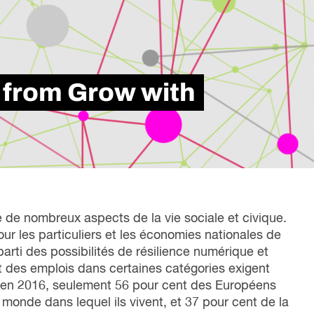
liente, qui met en lumière nos six années
nfluence dans la transformation du monde du
vail au Canada.
Lire le rapport
g from Grow with
que de nombreux aspects de la vie sociale et civique.
 les particuliers et les économies nationales de
arti des possibilités de résilience numérique et
nt des emplois dans certaines catégories exigent
en 2016, seulement 56 pour cent des Européens
nde dans lequel ils vivent, et 37 pour cent de la