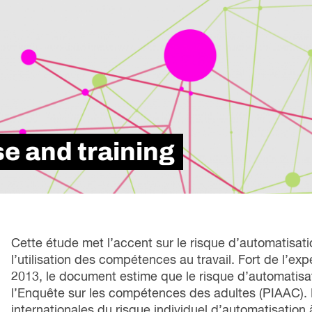
loi
Métiers spécialisés
rési
s
icielle
Secteurs
d’i
 futures
Services de Carrière
tra
ons
Apprentissage intégré au travail
le marché du travail
Formation Professionnelle
se à l’échelle
se and training
Cette étude met l’accent sur le risque d’automatisati
l’utilisation des compétences au travail. Fort de l’ex
2013, le document estime que le risque d’automatisat
l’Enquête sur les compétences des adultes (PIAAC). 
internationales du risque individuel d’automatisation 