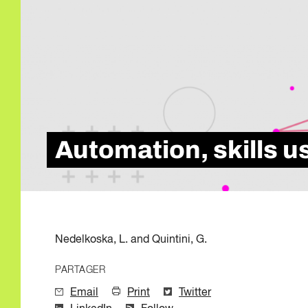
Qualité de l'emp
Infolettre
Intelligence Artif
Compétences de
Microcertificati
Information sur 
Innovation et mi
Automation, skills u
Nedelkoska, L. and Quintini, G.
PARTAGER
Email
Print
Twitter