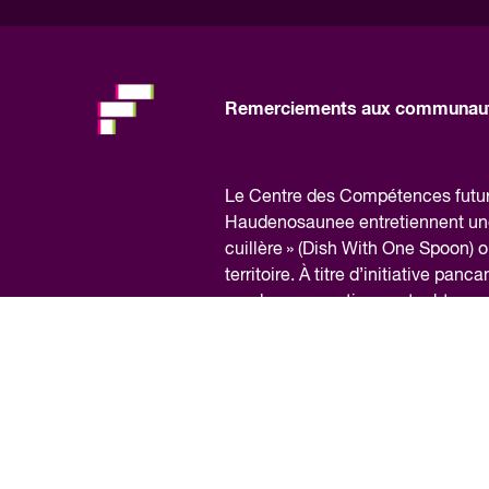
to
fill
out
this
Remerciements aux communaut
field,
please.
Le Centre des Compétences futures
Haudenosaunee entretiennent une r
cuillère » (Dish With One Spoon) où
territoire. À titre d’initiative pan
nombreuses nations autochtones d
peuples autochtones. Nous sommes 
engageons à apprendre notre histo
Renseignements financiers
Pol
Conditions générales d’utilisation
© Copyright2026 – Future Skills 