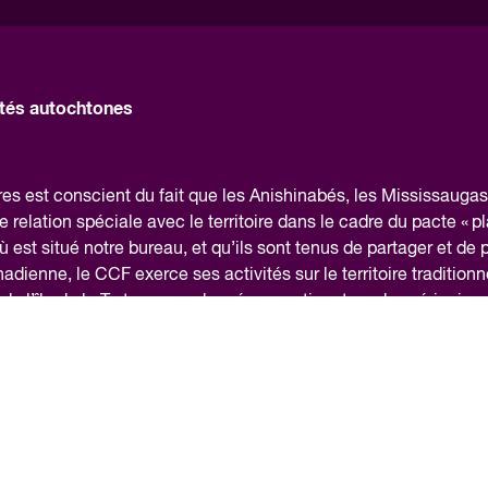
és autochtones
 est conscient du fait que les Anishinabés, les Mississaugas 
elation spéciale avec le territoire dans le cadre du pacte « pl
 est situé notre bureau, et qu’ils sont tenus de partager et de 
canadienne, le CCF exerce ses activités sur le territoire traditionn
e l’île de la Tortue, nom donné au continent nord-américain p
reconnaissants de pouvoir travailler sur ce territoire et nou
ire commune et à contribuer à la réconciliation.
itique de confidentialité
Accessibilité
Média
Centre / Centre des Competences futures