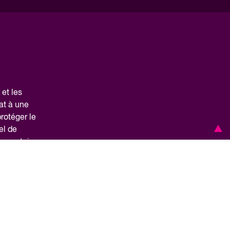
et les
at à une
protéger le
el de
ar certains
s nous