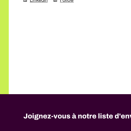
LinkedIn
Follow
Joignez-vous à notre liste d'en
No
need