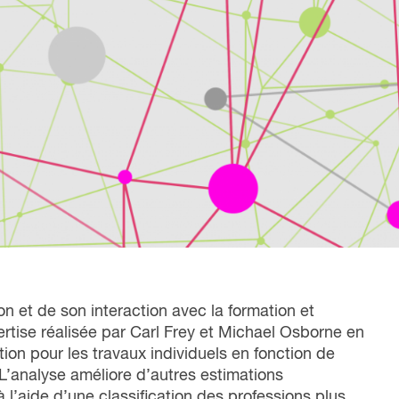
liente, qui met en lumière nos six années
nfluence dans la transformation du monde du
vail au Canada.
Lire le rapport
on et de son interaction avec la formation et
pertise réalisée par Carl Frey et Michael Osborne en
ion pour les travaux individuels en fonction de
L’analyse améliore d’autres estimations
à l’aide d’une classification des professions plus