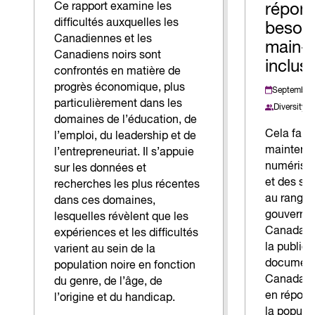
Ce rapport examine les
répond
difficultés auxquelles les
besoin
Canadiennes et les
main-
Canadiens noirs sont
inclusi
confrontés en matière de
progrès économique, plus
Septembre
particulièrement dans les
Diversity I
domaines de l’éducation, de
Cela fait 
l’emploi, du leadership et de
maintenan
l’entrepreneuriat. Il s’appuie
numérisat
sur les données et
et des ser
recherches les plus récentes
au rang de
dans ces domaines,
gouvernem
lesquelles révèlent que les
Canada, 
expériences et les difficultés
la public
varient au sein de la
document
population noire en fonction
Canada’s 
du genre, de l’âge, de
en répons
l’origine et du handicap.
la popula