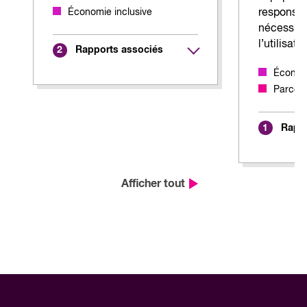
Économie inclusive
responsabi
nécessité
l’utilisat
Rapports associés
2
Économi
Parcour
Rappo
1
Afficher tout