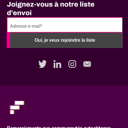
Joignez-vous à notre liste
d'envoi
No
need
Oui, je veux rejoindre la liste
to
fill
out
this
field,
please.