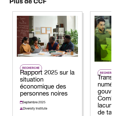
Plus de CCF
RECHERCHE
Rapport 2025 sur la
RECHERCH
Transf
situation
numér
économique des
gouve
personnes noires
Comble
Septembre 2025
lacune
Diversity Institute
de tal