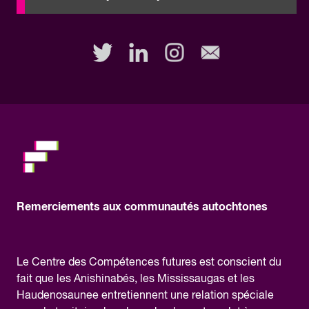
to
fill
out
this
field,
please.
Remerciements aux communautés autochtones
Le Centre des Compétences futures est conscient du
fait que les Anishinabés, les Mississaugas et les
Haudenosaunee entretiennent une relation spéciale