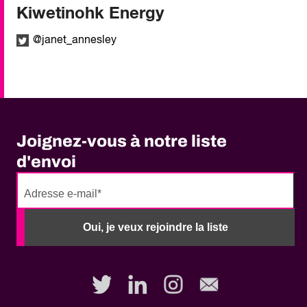
Kiwetinohk Energy
@janet_annesley
Joignez-vous à notre liste
d'envoi
No
need
Oui, je veux rejoindre la liste
to
fill
out
this
field,