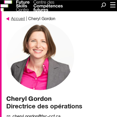
Me
Recherc
Accueil
| Cheryl Gordon
Cheryl Gordon
Directrice des opérations
cheryl.gordon@fsc-ccf.ca