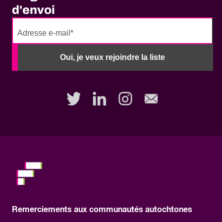
d'envoi
No
need
Oui, je veux rejoindre la liste
to
fill
out
this
field,
please.
Remerciements aux communautés autochtones