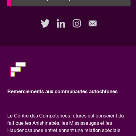
to
fill
out
this
field,
please.
Remerciements aux communautés autochtones
Le Centre des Compétences futures est conscient du
fait que les Anishinabés, les Mississaugas et les
Haudenosaunee entretiennent une relation spéciale