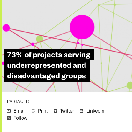
73% of projects serving
underrepresented and
disadvantaged groups
PARTAGER
Email
Print
Twitter
LinkedIn
Follow