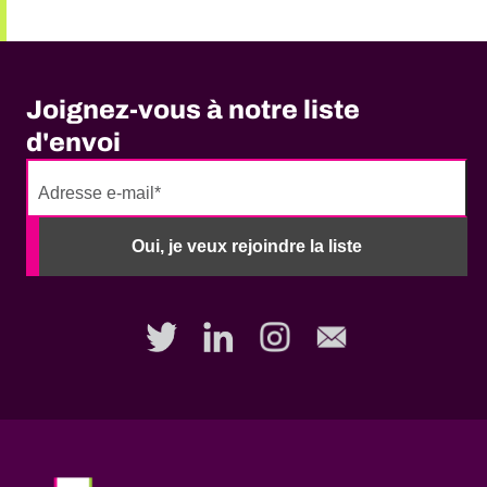
Joignez-vous à notre liste
d'envoi
No
need
Oui, je veux rejoindre la liste
to
fill
out
this
field,
please.